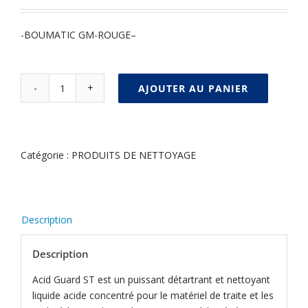
-BOUMATIC GM-ROUGE–
AJOUTER AU PANIER
quantité
Alternative:
de
ACID
GUARD
Catégorie :
PRODUITS DE NETTOYAGE
ST
30KG
Description
Description
Acid Guard ST est un puissant détartrant et nettoyant
liquide acide concentré pour le matériel de traite et les