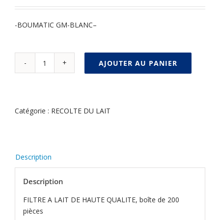
-BOUMATIC GM-BLANC–
AJOUTER AU PANIER
quantité
Alternative:
de
FILTRE
CHAUSSETTE
Catégorie :
RECOLTE DU LAIT
76*600MM
BOITE
DE
200
Description
Description
FILTRE A LAIT DE HAUTE QUALITE, boîte de 200
pièces