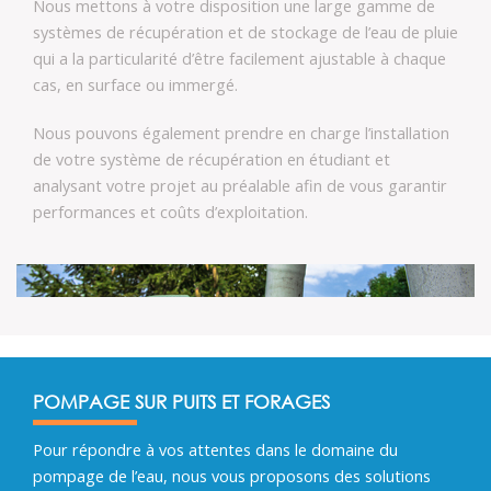
Nous mettons à votre disposition une large gamme de
systèmes de récupération et de stockage de l’eau de pluie
qui a la particularité d’être facilement ajustable à chaque
cas, en surface ou immergé.
Nous pouvons également prendre en charge l’installation
de votre système de récupération en étudiant et
analysant votre projet au préalable afin de vous garantir
performances et coûts d’exploitation.
POMPAGE SUR PUITS ET FORAGES
Pour répondre à vos attentes dans le domaine du
pompage de l’eau, nous vous proposons des solutions