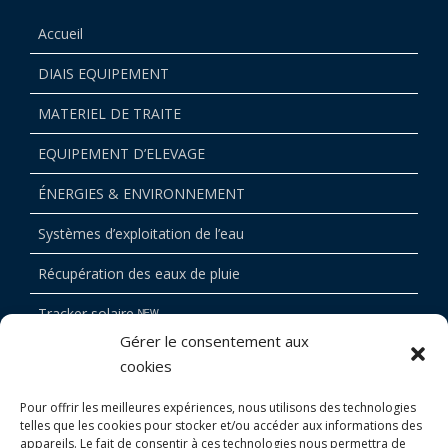
Accueil
DIAIS EQUIPEMENT
MATERIEL DE TRAITE
EQUIPEMENT D’ELEVAGE
ÉNERGIES & ENVIRONNEMENT
Systèmes d’exploitation de l’eau
Récupération des eaux de pluie
Tracker solaire ᴺᴱᵂ
Gérer le consentement aux
Devis
cookies
BOUTIQUE
Pour offrir les meilleures expériences, nous utilisons des technologies
telles que les cookies pour stocker et/ou accéder aux informations des
CONTACT
appareils. Le fait de consentir à ces technologies nous permettra de