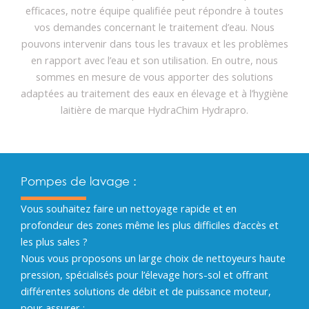
efficaces, notre équipe qualifiée peut répondre à toutes
vos demandes concernant le traitement d’eau. Nous
pouvons intervenir dans tous les travaux et les problèmes
en rapport avec l’eau et son utilisation. En outre, nous
sommes en mesure de vous apporter des solutions
adaptées au traitement des eaux en élevage et à l’hygiène
laitière de marque HydraChim Hydrapro.
Pompes de lavage :
Vous souhaitez faire un nettoyage rapide et en
profondeur des zones même les plus difficiles d’accès et
les plus sales ?
Nous vous proposons un large choix de nettoyeurs haute
pression, spécialisés pour l’élevage hors-sol et offrant
différentes solutions de débit et de puissance moteur,
pour assurer :