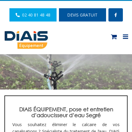
Passer
au
02 40 81 48 48
DEVIS GRATUIT
contenu
DIAIS ÉQUIPEMENT, pose et entretien
d’adoucisseur d’eau Segré
Vous souhaitez éliminer le calcaire de vos
canalisations ? Spécialiste du traitement de l’eau, DIAIS